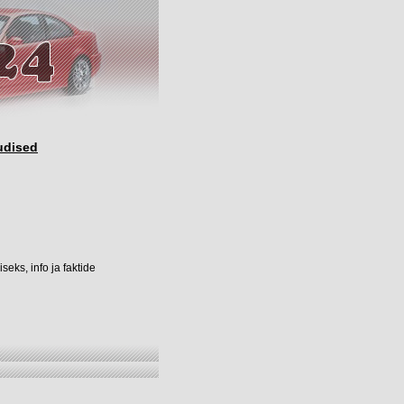
udised
eks, info ja faktide