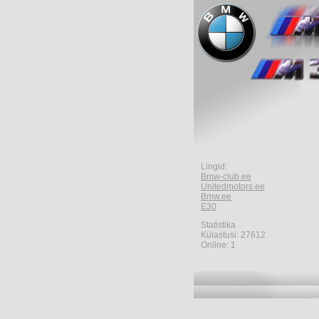
Lingid:
Bmw-club.ee
Unitedmotors.ee
Bmw.ee
E30
Statistika
Külastusi: 27612
Online: 1