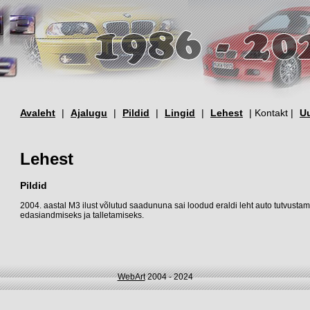
Avaleht
|
Ajalugu
|
Pildid
|
Lingid
|
Lehest
| Kontakt |
U
Lehest
Pildid
2004. aastal M3 ilust võlutud saadununa sai loodud eraldi leht auto tutvustamis
edasiandmiseks ja talletamiseks.
WebArt
2004 - 2024