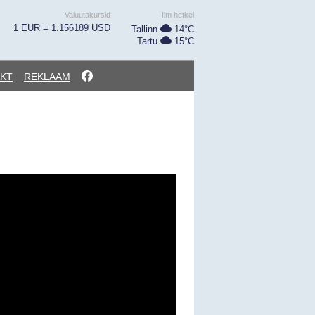
Valuutakursid
Ilm hetkel
1 EUR = 1.156189 USD
Tallinn
14°C
Tartu
15°C
KT
REKLAAM