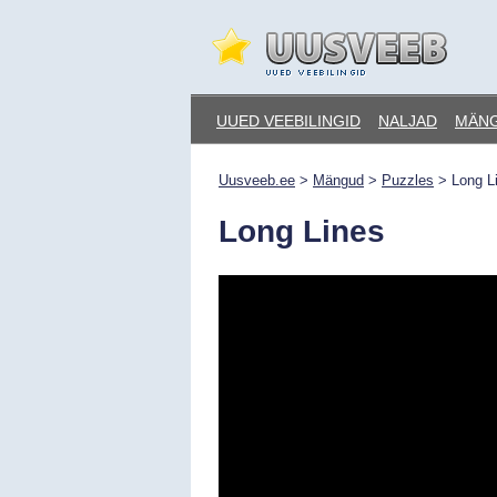
Skip
to
content
Uusveeb.ee
UUED VEEBILINGID
NALJAD
MÄN
Uusveeb.ee
>
Mängud
>
Puzzles
>
Long L
Long Lines