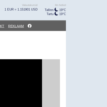
Valuutakursid
Ilm hetkel
1 EUR = 1.151901 USD
Tallinn
19°C
Tartu
19°C
KT
REKLAAM