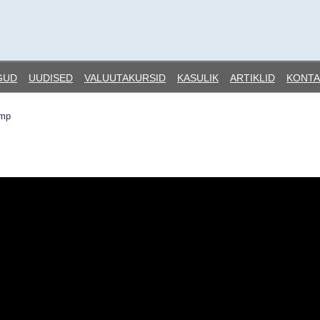
GUD
UUDISED
VALUUTAKURSID
KASULIK
ARTIKLID
KONTA
mp