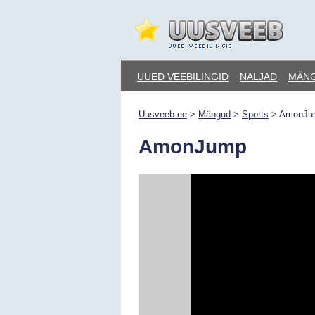
Skip
to
content
Uusveeb.ee
UUED VEEBILINGID
NALJAD
MÄN
Uusveeb.ee
>
Mängud
>
Sports
>
AmonJu
AmonJump